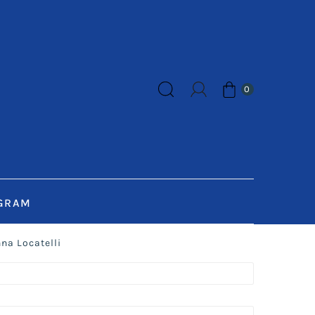
0
GRAM
na Locatelli