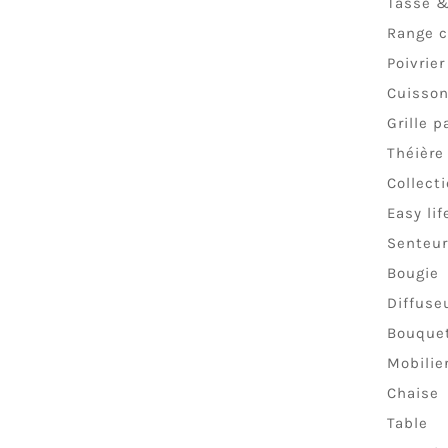
Tasse 
Range c
Poivrier
Cuisso
Grille p
Théière
Collect
Easy lif
Senteur
Bougie
Diffuse
Bouque
Mobilie
Chaise
Table