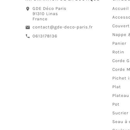
GDE Déco Paris
Accueil
location_on
91310 Linas
Accesso
France
Couver
contact@gde-deco-paris.fr
email
Nappe &
0613178136
call
Panier
Rotin
Corde G
Corde M
Pichet 
Plat
Plateau
Pot
Sucrier 
Seau à