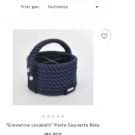

Pertinence
Trier par:
favorite_border





"Giovanna Locatelli" Porte Couverts Bleu
185,00 €