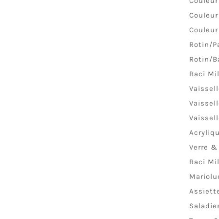
Couleur
Couleur
Couleur
Rotin/P
Rotin/B
Baci Mi
Vaissel
Vaissel
Vaissel
Acryliq
Verre &
Baci Mi
Mariolu
Assiett
Saladie