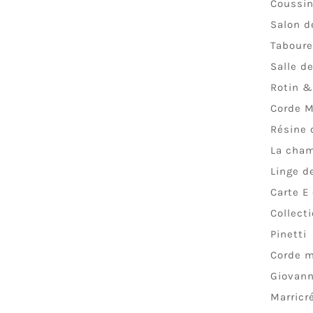
Coussi
Salon d
Taboure
Salle d
Rotin &
Corde M
Résine 
La cha
Linge de
Carte E
Collect
Pinetti
Corde m
Giovann
Marricr