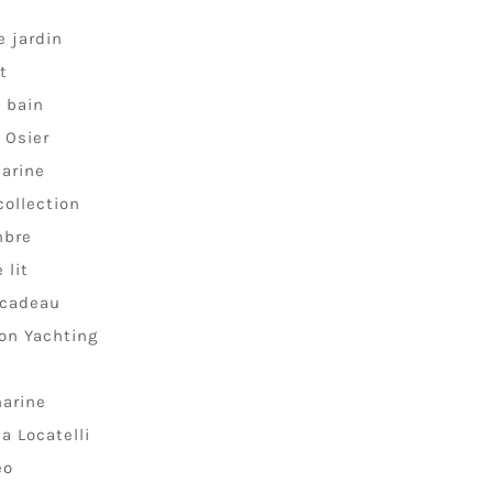
n
e jardin
t
e bain
 Osier
arine
collection
mbre
 lit
 cadeau
ion Yachting
arine
a Locatelli
éo