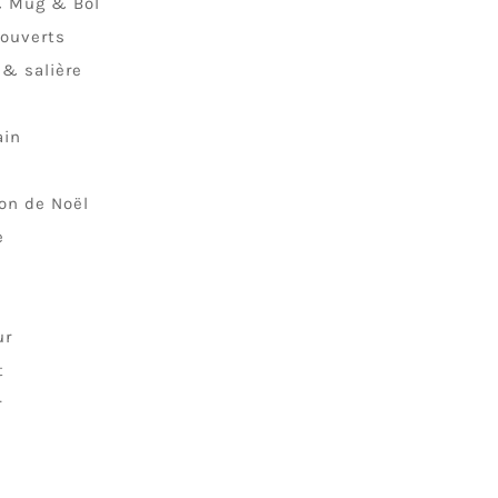
& Mug & Bol
ouverts
 & salière
n
ain
ion de Noël
e
ur
t
r