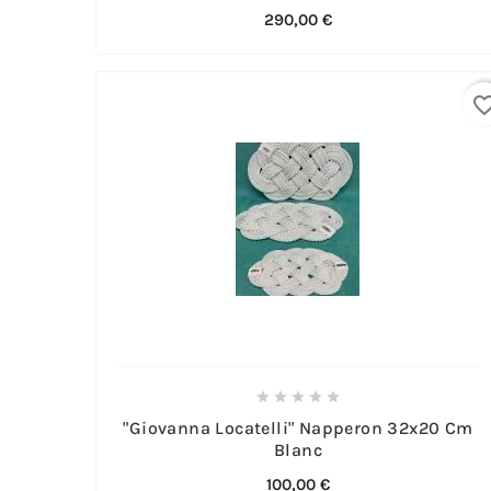
290,00 €
favorite_bo





"Giovanna Locatelli" Napperon 32x20 Cm
Blanc
100,00 €