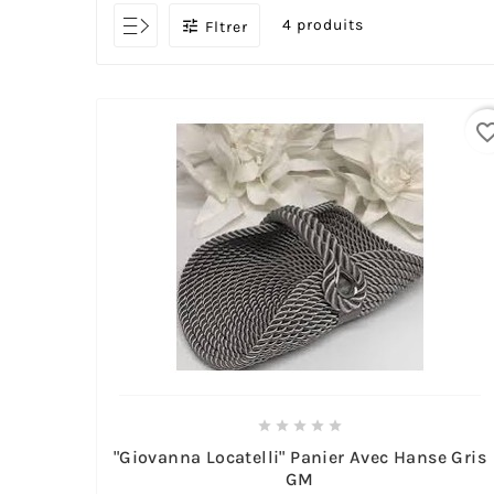
4 produits

Fltrer
favorite_bo





"Giovanna Locatelli" Panier Avec Hanse Gris
GM