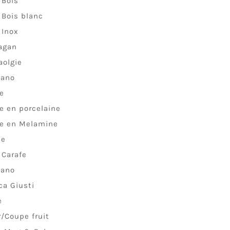
 Bois
 Bois blanc
 Inox
agan
aolgie
lano
le
le en porcelaine
le en Melamine
ue
 Carafe
lano
ca Giusti
e
r/Coupe fruit