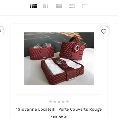
rder
favorite_border





"Giovanna Locatelli" Porte Couverts Rouge
185,00 €