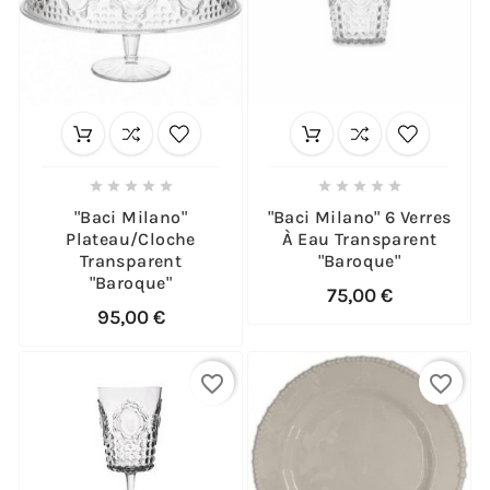










"Baci Milano"
"Baci Milano" 6 Verres
Plateau/cloche
À Eau Transparent
Transparent
"Baroque"
"Baroque"
75,00 €
95,00 €
favorite_border
favorite_border