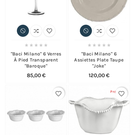










"Baci Milano" 6 Verres
"Baci Milano" 6
À Pied Transparent
Assiettes Plate Taupe
"Baroque"
"Joke"
85,00 €
120,00 €
Promo !
favorite_border
favorite_border