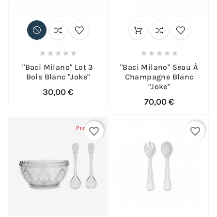










"Baci Milano" Lot 3
"Baci Milano" Seau À
Bols Blanc "Joke"
Champagne Blanc
"Joke"
30,00 €
70,00 €
Promo !
favorite_border
favorite_border