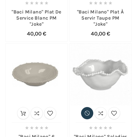










"Baci Milano" Plat De
"Baci Milano" Plat À
Service Blanc PM
Servir Taupe PM
"Joke"
"Joke"
40,00 €
40,00 €










"Baci Milano" 6
"Baci Milano" Saladier