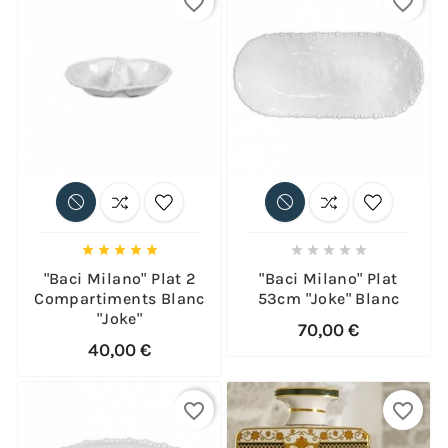
favorite_border
favorite_border










"Baci Milano" Plat 2
"Baci Milano" Plat
Compartiments Blanc
53cm "Joke" Blanc
"Joke"
70,00 €
40,00 €
favorite_border
favorite_border