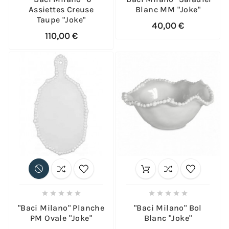
Assiettes Creuse
Blanc MM "Joke"
Taupe "Joke"
40,00 €
110,00 €










"Baci Milano" Planche
"Baci Milano" Bol
PM Ovale "Joke"
Blanc "Joke"