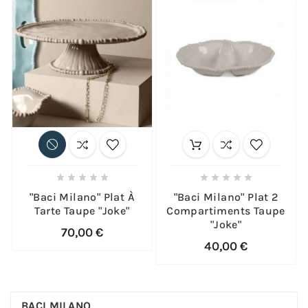










"Baci Milano" Plat À
"Baci Milano" Plat 2
Tarte Taupe "Joke"
Compartiments Taupe
"Joke"
70,00 €
40,00 €
BACI MILANO