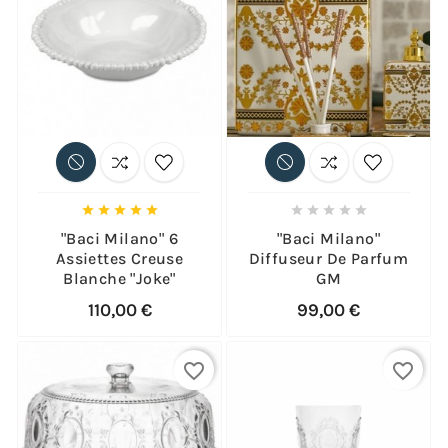










"Baci Milano" 6
"Baci Milano"
Assiettes Creuse
Diffuseur De Parfum
Blanche "Joke"
GM
110,00 €
99,00 €
favorite_border
favorite_border