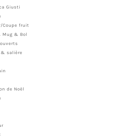
ca Giusti
e
r/Coupe fruit
& Mug & Bol
ouverts
 & salière
n
ain
ion de Noël
e
ur
t