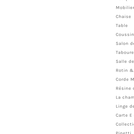
Mobilie
Chaise
Table
Coussi
Salon d
Taboure
Salle d
Rotin &
Corde M
Résine 
La cha
Linge de
Carte E
Collect
Pinetti