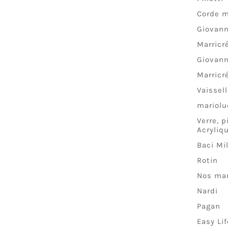
Corde m
Giovann
Marricr
Giovann
Marricr
Vaissel
mariolu
Verre, 
Acryliq
Baci Mi
Rotin
Nos ma
Nardi
Pagan
Easy Lif