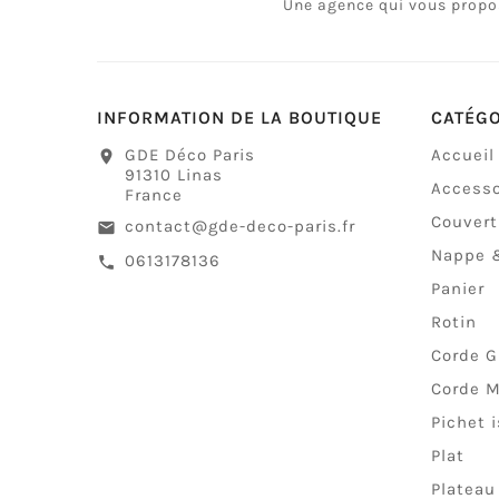
Une agence qui vous propos
INFORMATION DE LA BOUTIQUE
CATÉG
GDE Déco Paris
Accueil
location_on
91310 Linas
Accesso
France
Couver
contact@gde-deco-paris.fr
email
Nappe &
0613178136
call
Panier
Rotin
Corde G
Corde M
Pichet 
Plat
Plateau