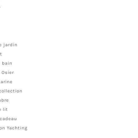
r
n
e jardin
t
e bain
 Osier
arine
collection
mbre
 lit
 cadeau
ion Yachting