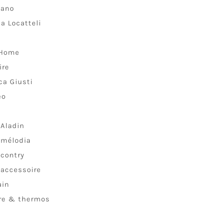
lano
a Locatteli
 Home
ire
ca Giusti
eo
 Aladin
 mélodia
 contry
 accessoire
ain
ire & thermos