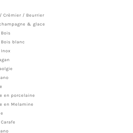
/ Crèmier / Beurrier
 champagne & glace
 Bois
 Bois blanc
 Inox
agan
aolgie
lano
le
le en porcelaine
le en Melamine
ue
 Carafe
lano