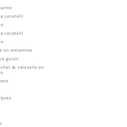
arine
a Locatelli
éo
a Locatelli
éo
le en melamine
ca guisti
pichet & vaisselle en
ue
lano
rques
e