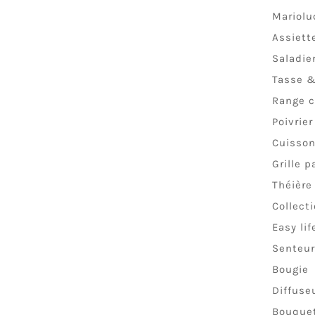
Mariolu
Assiett
Saladie
Tasse 
Range c
Poivrier
Cuisso
Grille p
Théière
Collect
Easy lif
Senteur
Bougie
Diffuse
Bouque