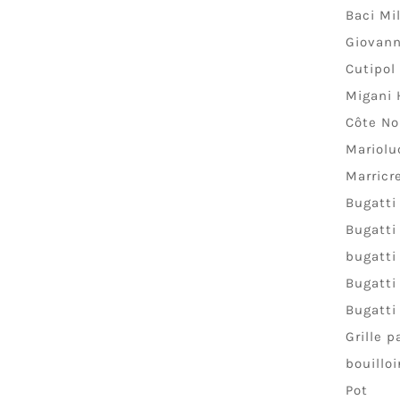
Baci Mi
Giovann
Cutipol
Migani
Côte No
Mariolu
Marricr
Bugatti
Bugatti
bugatti
Bugatti
Bugatti
Grille p
bouillo
Pot