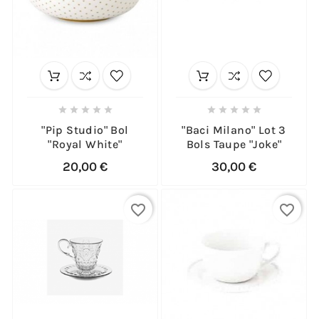










"Pip Studio" Bol
"Baci Milano" Lot 3
"Royal White"
Bols Taupe "Joke"
20,00 €
30,00 €
favorite_border
favorite_border