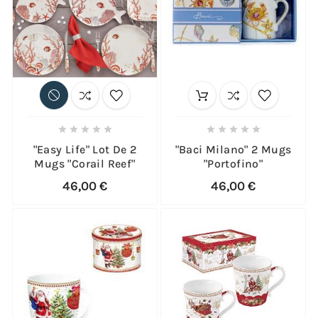










"Easy Life" Lot De 2
"Baci Milano" 2 Mugs
Mugs "Corail Reef"
"Portofino"
46,00 €
46,00 €