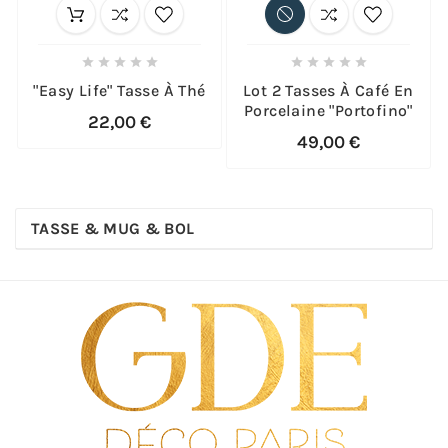










"Easy Life" Tasse À Thé
Lot 2 Tasses À Café En
Porcelaine "portofino"
22,00 €
49,00 €
TASSE & MUG & BOL