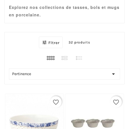
Explorez nos collections de tasses, bols et mugs
en porcelaine.

Fltrer
32 produits

Pertinence
favorite_border
favorite_border