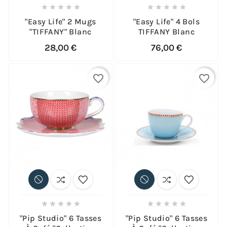










"Easy Life" 2 Mugs
"Easy Life" 4 Bols
"TIFFANY" Blanc
TIFFANY Blanc
28,00 €
76,00 €
favorite_border
favorite_border










"Pip Studio" 6 Tasses
"Pip Studio" 6 Tasses