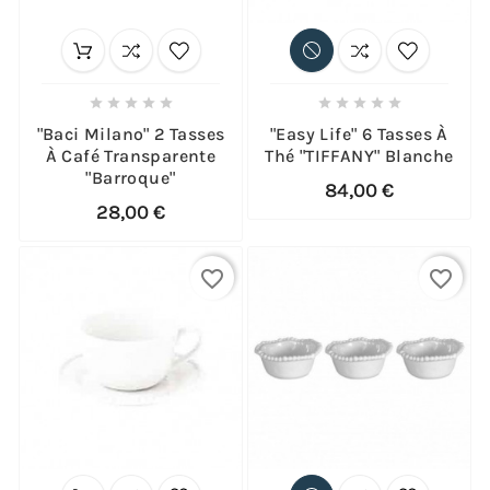










"Baci Milano" 2 Tasses
"Easy Life" 6 Tasses À
À Café Transparente
Thé "TIFFANY" Blanche
"Barroque"
84,00 €
28,00 €
favorite_border
favorite_border