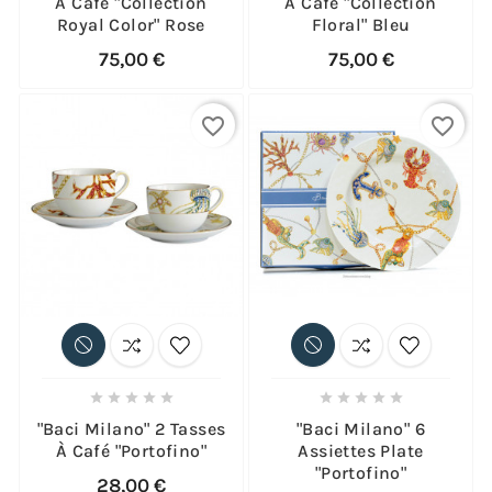
À Café "Collection
À Café "Collection
Royal Color" Rose
Floral" Bleu
75,00 €
75,00 €
favorite_border
favorite_border










"Baci Milano" 2 Tasses
"Baci Milano" 6
À Café "Portofino"
Assiettes Plate
"Portofino"
28,00 €