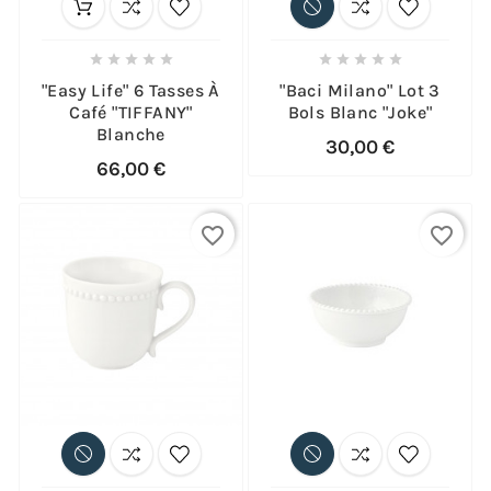










"Easy Life" 6 Tasses À
"Baci Milano" Lot 3
Café "TIFFANY"
Bols Blanc "Joke"
Blanche
30,00 €
66,00 €
favorite_border
favorite_border