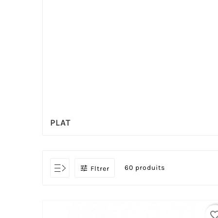
PLAT
60 produits

Fltrer
favorite_bo