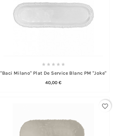





"Baci Milano" Plat De Service Blanc PM "Joke"
40,00 €
favorite_border