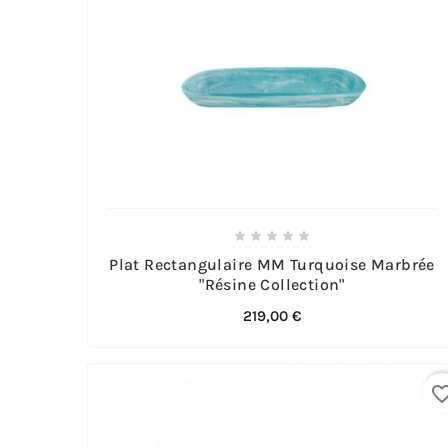





Plat Rectangulaire MM Turquoise Marbrée
"Résine Collection"
219,00 €
favorite_bo