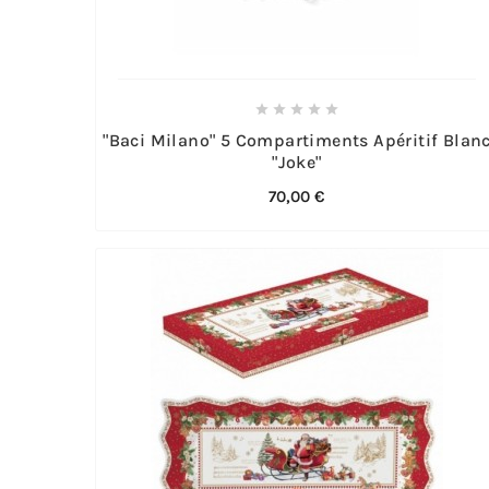





"Baci Milano" 5 Compartiments Apéritif Blan
"Joke"
70,00 €