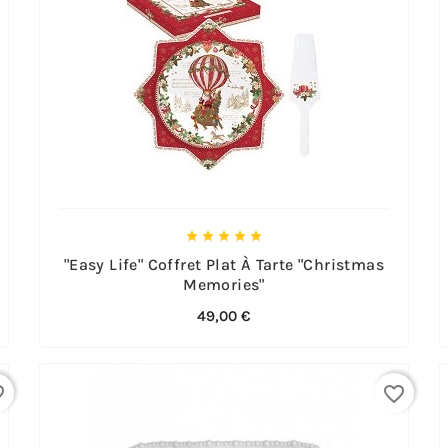





"Easy Life" Coffret Plat À Tarte "Christmas
Memories"
49,00 €
rder
favorite_border