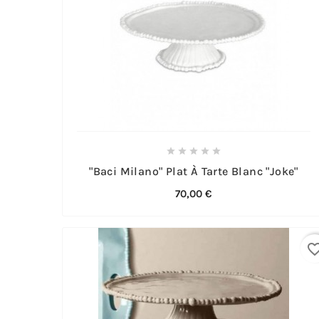





"Baci Milano" Plat À Tarte Blanc "Joke"
70,00 €
favorite_bo