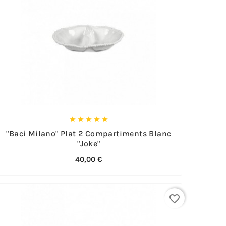





"Baci Milano" Plat 2 Compartiments Blanc
"Joke"
40,00 €
favorite_border