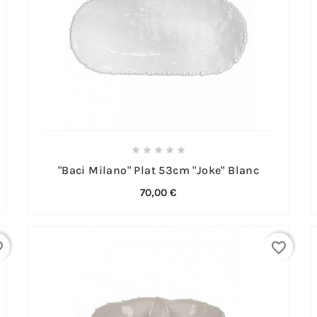





"Baci Milano" Plat 53cm "Joke" Blanc
70,00 €
rder
favorite_border