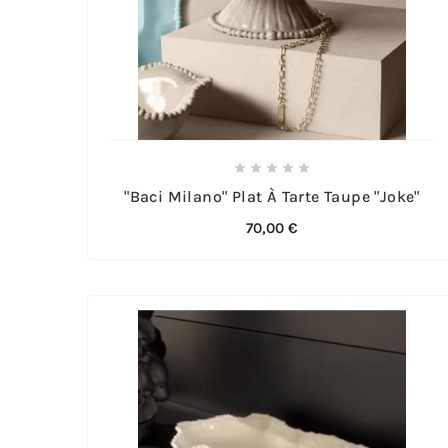





"Baci Milano" Plat À Tarte Taupe "Joke"
70,00 €