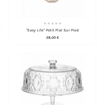





c
"Easy Life" Petit Plat Sur Pied
28,00 €