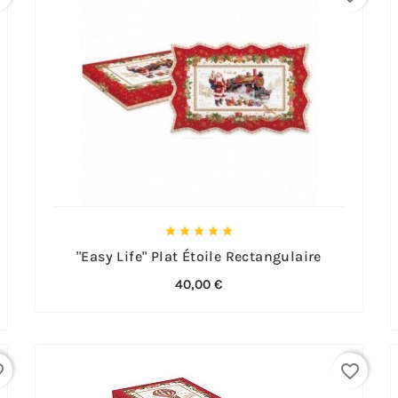





"Easy Life" Plat Étoile Rectangulaire
40,00 €
rder
favorite_border