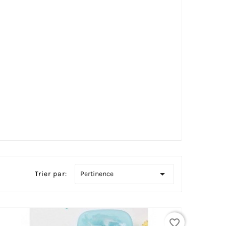

Pertinence
Trier par:
favorite_border