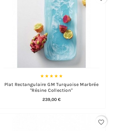





Plat Rectangulaire GM Turquoise Marbrée
"Résine Collection"
239,00 €
favorite_border