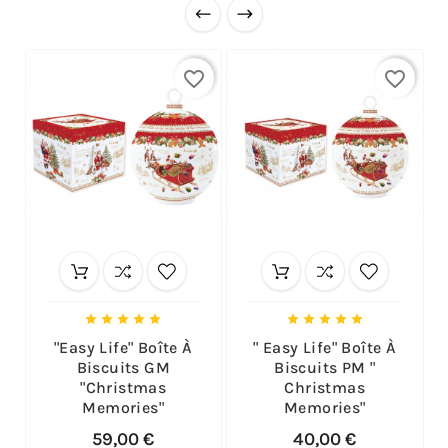
favorite_border
favorite_border










"Easy Life" Boîte À
" Easy Life" Boîte À
Biscuits GM
Biscuits PM "
"Christmas
Christmas
Memories"
Memories"
59,00 €
40,00 €