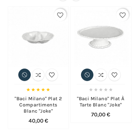
favorite_border
favorite_border










"Baci Milano" Plat 2
"Baci Milano" Plat À
Compartiments
Tarte Blanc "Joke"
Blanc "Joke"
70,00 €
40,00 €