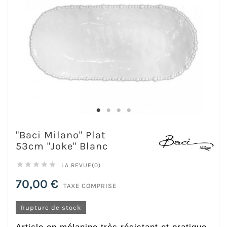
"Baci Milano" Plat
53cm "Joke" Blanc





LA REVUE(0)
70,00 €
TAXE COMPRISE
Rupture de stock